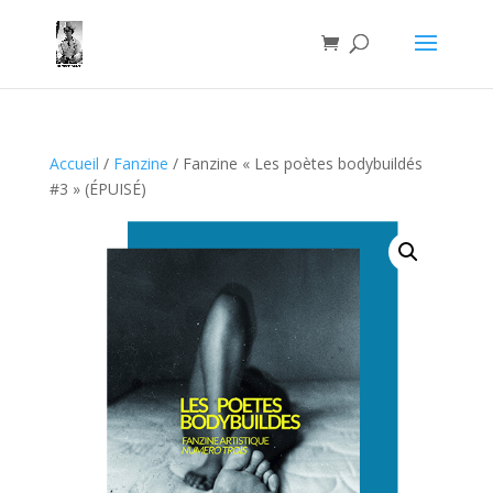
Accueil
/
Fanzine
/ Fanzine « Les poètes bodybuildés
#3 » (ÉPUISÉ)